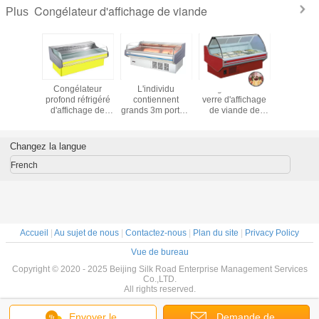
Congélateur d'affichage de viande
Plus
ateur en
Congélateur
L'individu
réfrigérateurs en
Congél
mmercial
profond réfrigéré
contiennent
verre d'affichage
portatif d'
age de
d'affichage de
grands 3m portent
de viande de
de via
'épicerie
viande fraîche
des
restaurant
orte
fruits/congélateur
incurvés par 200L
affichage de
Changez la langue
viande
French
Accueil
|
Au sujet de nous
|
Contactez-nous
|
Plan du site
|
Privacy Policy
Vue de bureau
Copyright © 2020 - 2025 Beijing Silk Road Enterprise Management Services
Co.,LTD.
All rights reserved.
Envoyer le
Demande de