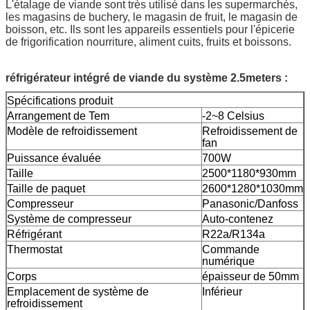
L'étalage de viande sont très utilisé dans les supermarchés,
les magasins de buchery, le magasin de fruit, le magasin de
boisson, etc. Ils sont les appareils essentiels pour l'épicerie
de frigorification nourriture, aliment cuits, fruits et boissons.
réfrigérateur intégré de viande du système 2.5meters :
Spécifications produit
Arrangement de Tem
-2~8 Celsius
Modèle de refroidissement
Refroidissement de
fan
Puissance évaluée
700W
Taille
2500*1180*930mm
Taille de paquet
2600*1280*1030mm
Compresseur
Panasonic/Danfoss
Système de compresseur
Auto-contenez
Réfrigérant
R22a/R134a
Thermostat
Commande
numérique
Corps
épaisseur de 50mm
Emplacement de système de
Inférieur
refroidissement