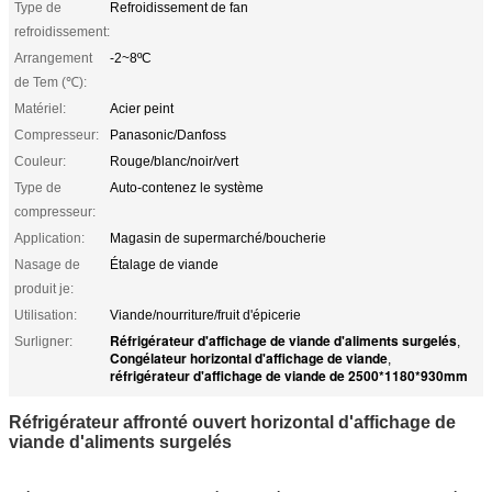
Type de
Refroidissement de fan
refroidissement:
Arrangement
-2~8ºC
de Tem (℃):
Matériel:
Acier peint
Compresseur:
Panasonic/Danfoss
Couleur:
Rouge/blanc/noir/vert
Type de
Auto-contenez le système
compresseur:
Application:
Magasin de supermarché/boucherie
Nasage de
Étalage de viande
produit je:
Utilisation:
Viande/nourriture/fruit d'épicerie
Réfrigérateur d'affichage de viande d'aliments surgelés
Surligner:
,
Congélateur horizontal d'affichage de viande
,
réfrigérateur d'affichage de viande de 2500*1180*930mm
Réfrigérateur affronté ouvert horizontal d'affichage de
viande d'aliments surgelés