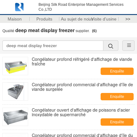
Beijing Silk Road Enterprise Management Services
Co.,LTD
Maison
Produits
Au sujet de nous
Visite d'usine
>>
deep meat display freezer
Qualité
supplier.
(6)
Congélateur profond réfrigéré d'affichage de viande
fraîche
Enquête
maintenant
Congélateur profond commercial d'affichage d'île de
viande surgelée
Enquête
maintenant
Congélateur ouvert d'affichage de poissons d'acier
inoxydable de supermarché
Enquête
maintenant
Congélateur profond commercial d'affichage d'île du