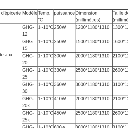
 d'épicerie
Modèle
Temp.
puissance
Dimension
Taille 
°C
(millimètres)
(millimè
GHG-
1~10°C
250W
1200*1180*1310
1300*1
12
GHG-
1~10°C
250W
1500*1180*1310
1600*1
15
îte aux
GHG-
1~10°C
300W
2000*1180*1310
2100*1
20
GHG-
1~10°C
330W
2500*1180*1310
2600*1
25
GHG-
1~10°C
360W
3000*1180*1310
3100*1
30
GHG-
1~10°C
410W
2000*1180*1310
2100*1
20k
GHG-
1~10°C
450W
2500*1180*1310
2600*1
25k
GHG-
1~10°C
600w
3000*1180*1310
3100*1