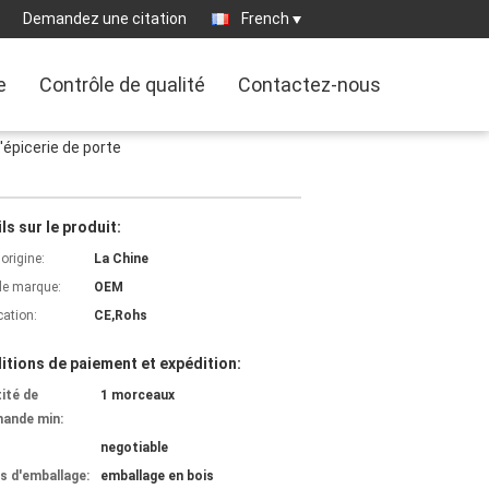
Demandez une citation
French
e
Contrôle de qualité
Contactez-nous
'épicerie de porte
ls sur le produit:
'origine:
La Chine
e marque:
OEM
cation:
CE,Rohs
itions de paiement et expédition:
ité de
1 morceaux
ande min:
negotiable
ls d'emballage:
emballage en bois