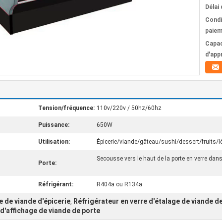
Délai 
Condi
paiem
Capac
d'app
Tension/fréquence:
110v/220v / 50hz/60hz
Puissance:
650W
Utilisation:
Épicerie/viande/gâteau/sushi/dessert/fruits/
Secousse vers le haut de la porte en verre dans
Porte:
Réfrigérant:
R404a ou R134a
e de viande d'épicerie
Réfrigérateur en verre d'étalage de viande d
,
 d'affichage de viande de porte