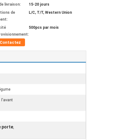
de livraison:
15-20 jours
tions de
L/C, T/T, Western Union
ent:
ité
500pcs par mois
rovisionnement:
Contactez
légume
 l'avant
e porte
,