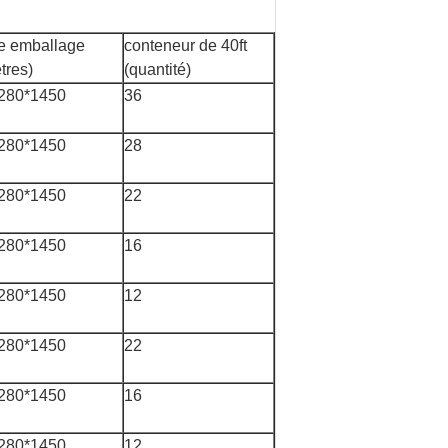
de emballage
conteneur de 40ft
tres)
(quantité)
280*1450
36
280*1450
28
280*1450
22
280*1450
16
280*1450
12
280*1450
22
280*1450
16
280*1450
12