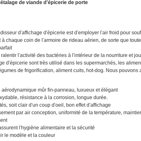
étalage de viande d'épicerie de porte
isseur d'affichage d'épicerie est d'employer l'air froid pour souff
t à chaque coin de l'armoire de rideau aérien, de sorte que toute
arfait
 ralentir l'activité des bactéries à l'intérieur de la nourriture et 
e d'épicerie sont très utilisé dans les supermarchés, les aliment c
légumes de frigorification, aliment cuits, hot-dog. Nous pouvons
e aérodynamique mûr fin-panneau, luxueux et élégant
xydable, résistance à la corrosion, longue durée.
s, soit clair d'un coup d'oeil, bon effet d'affichage
dissement par air conception, uniformité de la température, mainti
ment
surent l'hygiène alimentaire et la sécurité
r le modèle et la couleur