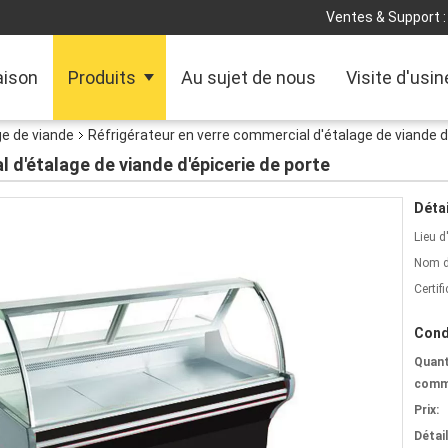
Ventes & Support :
ison
Produits
Au sujet de nous
Visite d'usin
ge de viande
Réfrigérateur en verre commercial d'étalage de viande d
 d'étalage de viande d'épicerie de porte
Détai
Lieu d
Nom d
Certifi
Cond
Quant
comm
Prix:
Détai