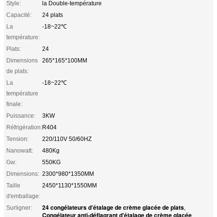
Style:
la Double-température
Capacité:
24 plats
La
-18~22℃
température:
Plats:
24
Dimensions
265*165*100MM
de plats:
La
-18~22℃
température
finale:
Puissance:
3KW
Réfrigération:
R404
Tension:
220/110V 50/60HZ
Nanowatt:
480Kg
Gw:
550KG
Dimensions:
2300*980*1350MM
Taille
2450*1130*1550MM
d'emballage:
24 congélateurs d'étalage de crème glacée de plats
Surligner:
,
Congélateur anti-déflagrant d'étalage de crème glacée
,