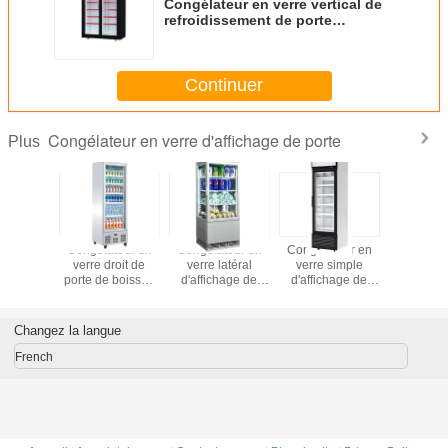
Congélateur en verre vertical de
refroidissement de porte
d'épicerie de fan
Continuer
Congélateur en verre d'affichage de porte
Plus
ongélateur
Congélateur en
Congélateur en
Congélateur en
Mini cong
erre
verre droit de
verre latéral
verre simple
en ve
sionnel
porte de boisson
d'affichage de
d'affichage de
d'affich
 boissons
du supermarché
porte de dessus
porte de
port
ble
460L
de Tableau du
supermarché
message
vertical
Changez la langue
publicitaire quatre
French