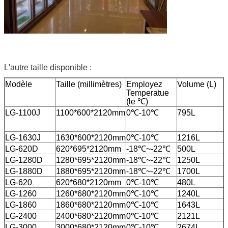
L'autre taille disponible :
Modèle
Taille (millimètres)
Employez
Volume (L)
Temperatue
(le ℃)
LG-1100J
1100*600*2120mm
0℃-10℃
795L
LG-1630J
1630*600*2120mm
0℃-10℃
1216L
LG-620D
620*695*2120mm
-18℃~-22℃
500L
LG-1280D
1280*695*2120mm
-18℃~-22℃
1250L
LG-1880D
1880*695*2120mm
-18℃~-22℃
1700L
LG-620
620*680*2120mm
0℃-10℃
480L
LG-1260
1260*680*2120mm
0℃-10℃
1240L
LG-1860
1860*680*2120mm
0℃-10℃
1643L
LG-2400
2400*680*2120mm
0℃-10℃
2121L
LG-3000
3000*680*2120mm
0℃-10℃
2674L