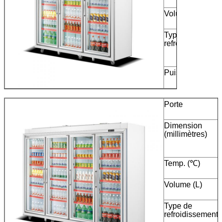
Volume (L)
Type de
refroidissement
à
Puissance (W)
Porte
Dimension
(millimètres)
Temp. (℃)
Volume (L)
Type de
refroidissement
à