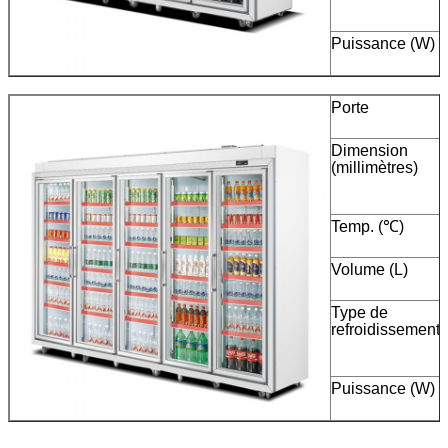
Puissance (W)
Porte
Dimension
(millimètres)
Temp. (℃)
Volume (L)
Type de
refroidissement
à
Puissance (W)