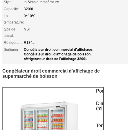
Style:
la Simple-température
Capacité:
3200L
La
0~10℃
température:
type de
NST
climat:
Réfrigérant:
R134a
Congélateur droit commercial d'affichage
Surligner:
,
Congélateur droit d'affichage de boisson
,
réfrigérateur droit de l'affichage 3200L
Congélateur droit commercial d'affichage de
supermarché de boisson
Porte
Dimension
(millimètres)
Temp. (℃)