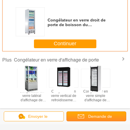
Congélateur en verre droit de
porte de boisson du
supermarché 460L
Continuer
Congélateur en verre d'affichage de porte
Plus
ongélateur
Congélateur en
Congélateur en
Congélateur en
Mini cong
erre
verre latéral
verre vertical de
verre simple
en ve
sionnel
d'affichage de
refroidissement
d'affichage de
d'affich
 boissons
porte de dessus
de porte
porte de
port
ble
de Tableau du
d'épicerie de fan
supermarché
message
vertical
Changez la langue
Envoyer le
Demande de
publicitaire quatre
French
message
soumission