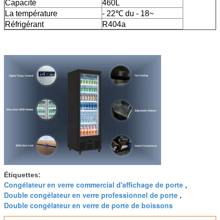
Capacité
460L
La température
‐ 22℃ du ‐ 18~
Réfrigérant
R404a
Étiquettes:
Congélateur en verre commercial d'affichage de porte
,
Double congélateur en verre professionnel de porte
,
Double congélateur en verre de porte de boissons