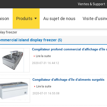
Ventes & Support :
ison
Produits
Au sujet de nous
Visite d'usin
lay freezer
mmercial island display freezer
(5)
Congélateur profond commercial d'affichage d'île 
Lire la suite
2020-07-31 16:44:12
Congélateur d'affichage d'île d'aliments surgelés
Lire la suite
2020-07-31 16:55:08